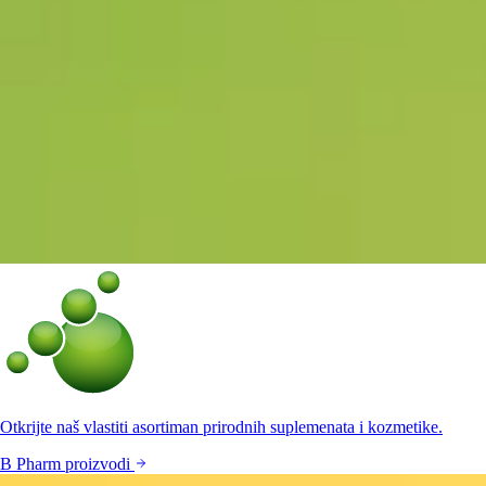
Otkrijte naš vlastiti asortiman prirodnih suplemenata i kozmetike.
B Pharm proizvodi