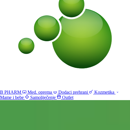
B PHARM
Med. oprema
Dodaci prehrani
Kozmetika
Mame i bebe
Samoliječenje
Outlet