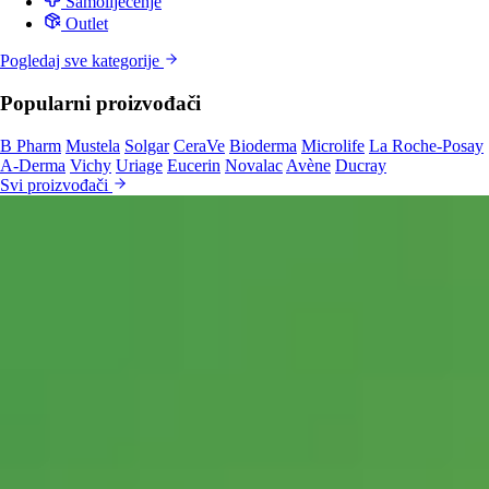
Samoliječenje
Outlet
Pogledaj sve kategorije
Popularni proizvođači
B Pharm
Mustela
Solgar
CeraVe
Bioderma
Microlife
La Roche-Posay
A-Derma
Vichy
Uriage
Eucerin
Novalac
Avène
Ducray
Svi proizvođači