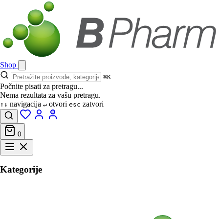
Shop
⌘K
Počnite pisati za pretragu...
Nema rezultata za vašu pretragu.
navigacija
otvori
zatvori
↑↓
↵
esc
0
Kategorije