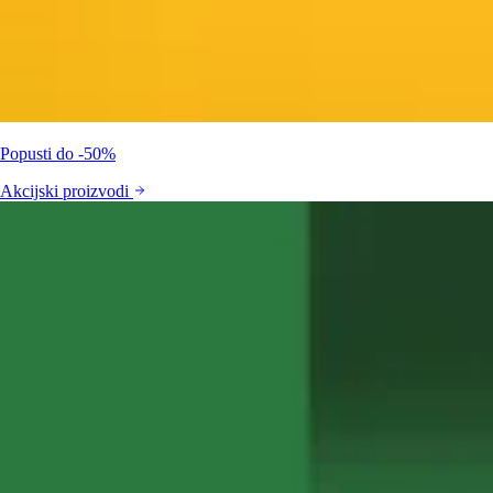
Popusti do -50%
Akcijski proizvodi