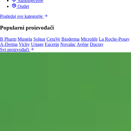
Samoliječenje
Outlet
Pogledaj sve kategorije
Popularni proizvođači
B Pharm
Mustela
Solgar
CeraVe
Bioderma
Microlife
La Roche-Posay
A-Derma
Vichy
Uriage
Eucerin
Novalac
Avène
Ducray
Svi proizvođači