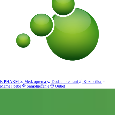
B PHARM
Med. oprema
Dodaci prehrani
Kozmetika
Mame i bebe
Samoliječenje
Outlet