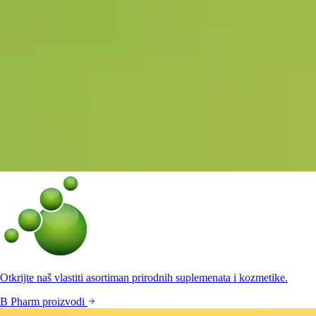
Otkrijte naš vlastiti asortiman prirodnih suplemenata i kozmetike.
B Pharm proizvodi