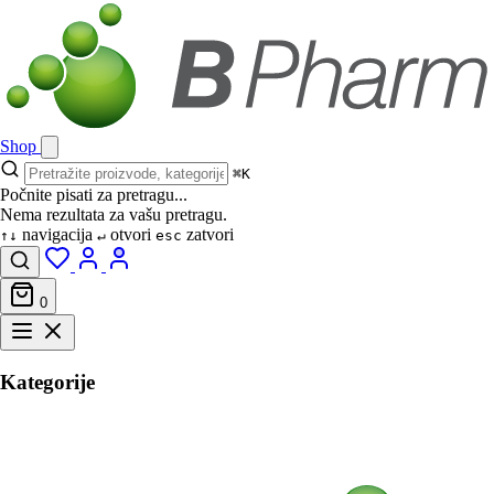
Shop
⌘K
Počnite pisati za pretragu...
Nema rezultata za vašu pretragu.
navigacija
otvori
zatvori
↑↓
↵
esc
0
Kategorije