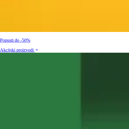
Popusti do -50%
Akcijski proizvodi