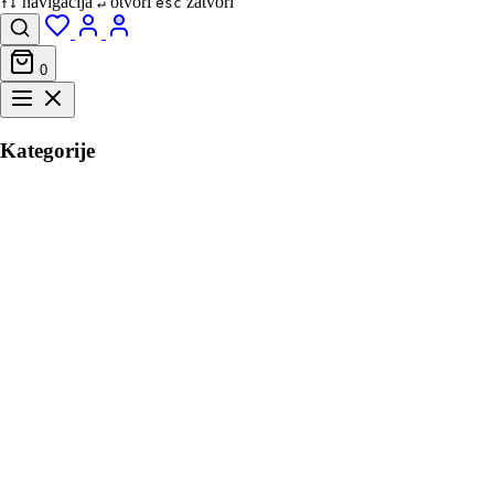
navigacija
otvori
zatvori
↑↓
↵
esc
0
Kategorije