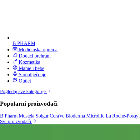
B PHARM
Medicinska oprema
Dodaci prehrani
Kozmetika
Mame i bebe
Samoliječenje
Outlet
Pogledaj sve kategorije
Popularni proizvođači
B Pharm
Mustela
Solgar
CeraVe
Bioderma
Microlife
La Roche-Posay
Svi proizvođači