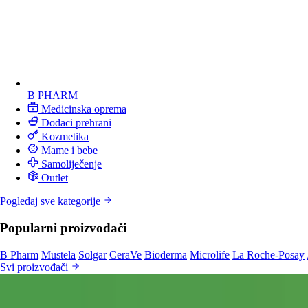
B PHARM
Medicinska oprema
Dodaci prehrani
Kozmetika
Mame i bebe
Samoliječenje
Outlet
Pogledaj sve kategorije
Popularni proizvođači
B Pharm
Mustela
Solgar
CeraVe
Bioderma
Microlife
La Roche-Posay
Svi proizvođači