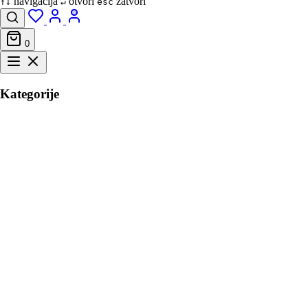
navigacija
otvori
zatvori
↑↓
↵
esc
0
Kategorije