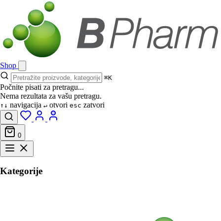
Shop
⌘K
Počnite pisati za pretragu...
Nema rezultata za vašu pretragu.
navigacija
otvori
zatvori
↑↓
↵
esc
0
Kategorije