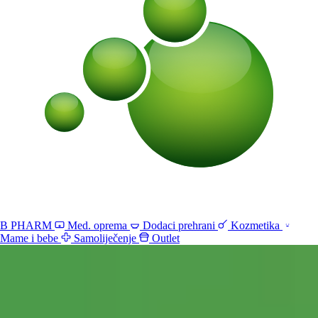
B PHARM
Med. oprema
Dodaci prehrani
Kozmetika
Mame i bebe
Samoliječenje
Outlet