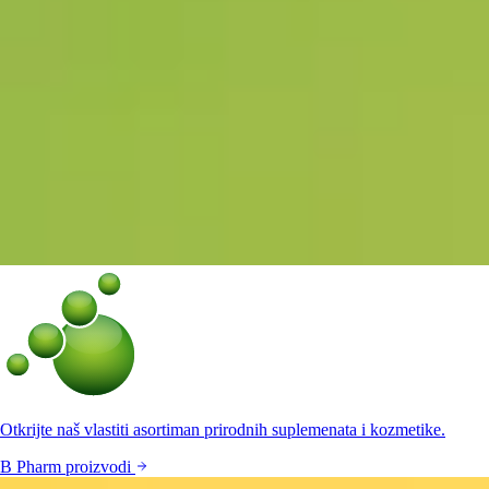
Otkrijte naš vlastiti asortiman prirodnih suplemenata i kozmetike.
B Pharm proizvodi