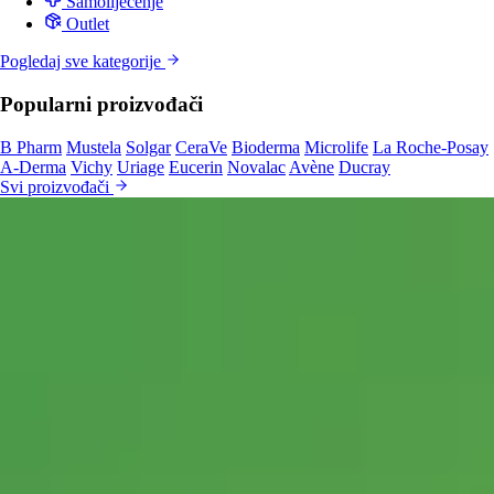
Samoliječenje
Outlet
Pogledaj sve kategorije
Popularni proizvođači
B Pharm
Mustela
Solgar
CeraVe
Bioderma
Microlife
La Roche-Posay
A-Derma
Vichy
Uriage
Eucerin
Novalac
Avène
Ducray
Svi proizvođači