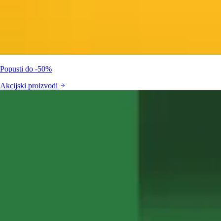
Popusti do -50%
Akcijski proizvodi